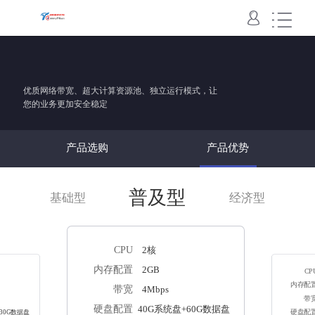
域名主机
VPS
云服务器
云数据库
云存储
SSL
域名
国内主机
香港主机
美国主机
云虚拟主机
云空间
快云VPS
云服务器
云数据库
对象存储
SSL
优质网络带宽、超大计算资源池、独立运行模式，让
您的业务更加安全稳定
产品选购
产品优势
普及型
基础型
经济型
CPU
2核
内存配置
2GB
CP
内存配
带宽
4Mbps
带
硬盘配置
40G系统盘+60G数据盘
30G数据盘
硬盘配