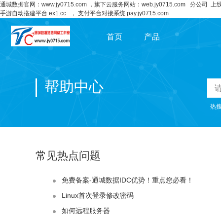
通城数据官网：
www.jy0715.com
，旗下云服务网站：
web.jy0715.com
分公司 上
手游自动搭建平台 ex1.cc
，
支付平台对接系统 pay.jy0715.com
首页
产品
域名主机
帮助中心
云计算
热
云安全
常见热点问题
IDC托管
免费备案-通城数据IDC优势！重点您必看！
Linux首次登录修改密码
如何远程服务器