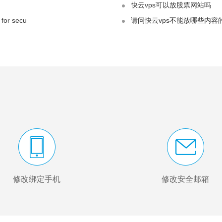
云空间
快云vps可以放股票网站吗
独立操作系统（不提供远程登录），独立IP、独立CPU、独立内存。
for secu
请问快云vps不能放哪些内容
域名
提供高速、安全、优质的域名主机服务
修改绑定手机
修改安全邮箱