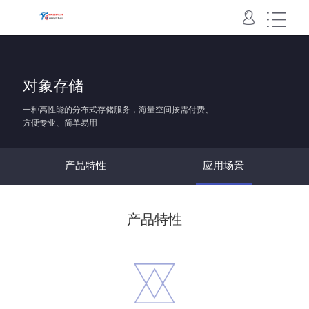
域名主机
VPS
云服务器
云数据库
云存储
SSL
对象存储
域名
国内主机
香港主机
美国主机
云虚拟主机
云空间
快云VPS
云服务器
云数据库
对象存储
SSL
一种高性能的分布式存储服务，海量空间按需付费、
方便专业、简单易用
产品特性
应用场景
产品特性